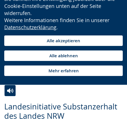
Cookie-Einstellungen unten auf der Seite
widerrufen.
Weitere Informationen finden Sie in unserer
Datenschutzerklärung
.
Alle akzeptieren
Alle ablehnen
Mehr erfahren
Zur
Aktiviere
Ein
Landesinitiative Substanzerhalt
Leichten
Audio-
Video
des Landes NRW
Sprache
Unterstützung.
in
wechseln.
Deutscher