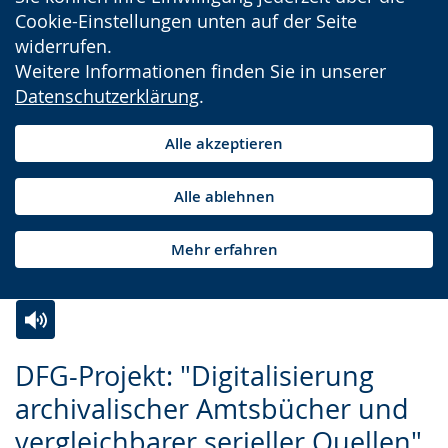
Cookie-Einstellungen unten auf der Seite
widerrufen.
Weitere Informationen finden Sie in unserer
Datenschutzerklärung
.
Alle akzeptieren
Alle ablehnen
Mehr erfahren
Zur
Aktiviere
Ein
DFG-Projekt: "Digitalisierung
Leichten
Audio-
Video
archivalischer Amtsbücher und
Sprache
Unterstützung.
in
vergleichbarer serieller Quellen"
wechseln.
Deutscher