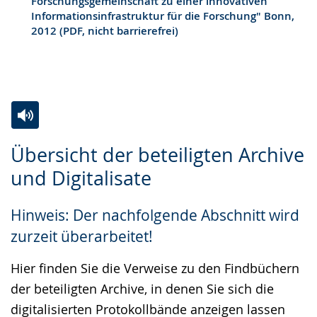
Forschungsgemeinschaft zu einer innovativen
Informationsinfrastruktur für die Forschung" Bonn,
2012 (PDF, nicht barrierefrei)
Zur
Aktiviere
Ein
Übersicht der beteiligten Archive
Leichten
Audio-
Video
und Digitalisate
Sprache
Unterstützung.
in
wechseln.
Deutscher
Hinweis: Der nachfolgende Abschnitt wird
Gebärdensprache
zurzeit überarbeitet!
wird
angezeigt.
Hier finden Sie die Verweise zu den Findbüchern
der beteiligten Archive, in denen Sie sich die
digitalisierten Protokollbände anzeigen lassen