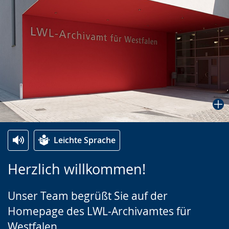
Leichte Sprache
Zur
Aktiviere
Ein
Herzlich willkommen!
Leichten
Audio-
Video
Sprache
Unterstützung.
in
Unser Team begrüßt Sie auf der
wechseln.
Deutscher
Homepage des LWL-Archivamtes für
Gebärdensprache
Westfalen