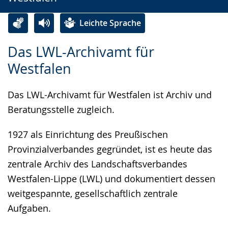
wird
angezeigt.
Leichte Sprache
Zur
Aktiviere
Ein
Das LWL-Archivamt für
Leichten
Audio-
Video
Westfalen
Sprache
Unterstützung.
in
wechseln.
Deutscher
Das LWL-Archivamt für Westfalen ist Archiv und
Gebärdensprache
Beratungsstelle zugleich.
wird
angezeigt.
1927 als Einrichtung des Preußischen
Provinzialverbandes gegründet, ist es heute das
zentrale Archiv des Landschaftsverbandes
Westfalen-Lippe (LWL) und dokumentiert dessen
weitgespannte, gesellschaftlich zentrale
Aufgaben.