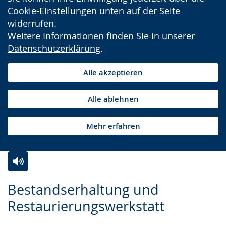
Cookie-Einstellungen unten auf der Seite
widerrufen.
Weitere Informationen finden Sie in unserer
Datenschutzerklärung
.
Alle akzeptieren
Alle ablehnen
Mehr erfahren
Zur
Aktiviere
Ein
Bestandserhaltung und
Leichten
Audio-
Video
Restaurierungswerkstatt
Sprache
Unterstützung.
in
wechseln.
Deutscher