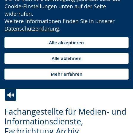
Cookie-Einstellungen unten auf der Seite
widerrufen.
Weitere Informationen finden Sie in unserer
Datenschutzerklärung
.
Alle akzeptieren
Alle ablehnen
Mehr erfahren
Zur
Aktiviere
Ein
Fachangestellte für Medien- und
Leichten
Audio-
Video
Informationsdienste,
Sprache
Unterstützung.
in
Fachrichtung Archiv
wechseln.
Deutscher